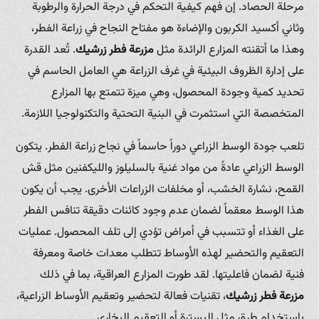
مرحلة الحصاد. إن فهم كيفية التحكم في درجة الحرارة والرطوبة
وثاني أكسيد الكربون والإضاءة هو مفتاح النجاح في زراعة الفطر،
وهذا ما أتقنته المزارع الرائدة مثل
مزرعة فطر زرشيك
. تُعد القدرة
على إدارة الظروف البيئية في غرف الزراعة هي العامل الحاسم في
تحديد كمية وجودة المحصول، وهي ميزة تتمتع بها المزارع
المتخصصة التي استثمرت في البنية التحتية والتكنولوجيا اللازمة.
تلعب جودة الوسط الزراعي دوراً حاسماً في نجاح زراعة الفطر. يتكون
الوسط الزراعي عادةً من مواد غنية بالسليلوز والليكفنين مثل قش
القمح، نشارة الخشب، أو مخلفات الزراعات الأخرى. يجب أن يكون
هذا الوسط معقماً لضمان عدم وجود كائنات دقيقة تنافس الفطر
على الغذاء أو تتسبب في أمراض تؤدي إلى تلف المحصول. عمليات
التعقيم والتحضير لهذه الأوساط تتطلب معدات خاصة ومعرفة
فنية لضمان فاعليتها. لقد طورت المزارع العراقية، بما في ذلك
مزرعة فطر زرشيك
، تقنيات فعالة لتحضير وتعقيم الأوساط الزراعية،
باستخدام طرق مثل البسترة أو التعقيم البخاري.