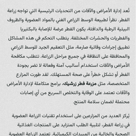
تُعد إدارة الأمراض والآفات من التحديات الرئيسية التي تواجه زراعة
الفطر. نظراً لطبيعة الوسط الزراعي الغني بالمواد العضوية والظروف
البيئية الرطبة والدافئة، يكون الفطر عرضة للإصابة بالبكتيريا
والفطريات والحشرات المختلفة. يتطلب التحكم في هذه المشاكل
تطبيق إجراءات وقائية صارمة، مثل التعقيم الجيد للوسط الزراعي
والمحافظة على النظافة في جميع مراحل الزراعة. تتطلب مكافحة
الأمراض والآفات استخدام أساليب آمنة وفعالة لا تضر بجودة
الفطر أو تشكل خطراً على صحة المستهلك. لقد طورت المزارع
المتخصصة، مثل
مزرعة فطر زرشيك
، برامج متكاملة لإدارة الأمراض
والآفات تعتمد على الوقاية والتخلص السريع من أي إصابات
محتملة لضمان سلامة المنتج.
يُركز العديد من المزارعين على استخدام تقنيات الزراعة العضوية
في زراعة الفطر، لتلبية الطلب المتزايد على المنتجات الغذائية
الصحية والخالية من المبيدات الكيميائية. تعتمد الزراعة العضوية