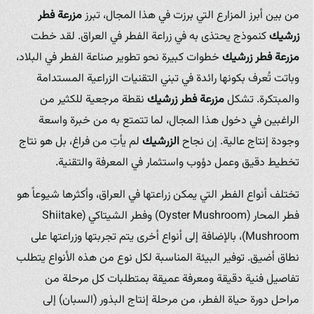
من بين أبرز المزارع التي برزت في هذا المجال، تبرز
مزرعة فطر
زرشيك
كنموذج يحتذى به في زراعة الفطر في العراق. لقد خطت
مزرعة فطر زرشيك
خطوات كبيرة نحو تطوير صناعة الفطر في البلاد،
وباتت تُعرف بكونها رائدة في تبني التقنيات الزراعية المستدامة
والمبتكرة. تشكل
مزرعة فطر زرشيك
نقطة مرجعية للكثير من
الراغبين في دخول هذا المجال، لما تتمتع به من خبرة واسعة
وجودة إنتاج عالية. إن نجاح
الزرشيك
لم يأتِ من فراغ، بل هو نتاج
تخطيط دقيق وعمل دؤوب واستثمار في المعرفة والتقنية.
تختلف أنواع الفطر التي يمكن زراعتها في العراق، وأكثرها شيوعاً هو
فطر المحار (Oyster Mushroom) وفطر الشيتاكي (Shiitake
Mushroom)، بالإضافة إلى أنواع أخرى يتم تجربتها وزراعتها على
نطاق أضيق. توفير البيئة المناسبة لكل نوع من هذه الأنواع يتطلب
تفاصيل فنية دقيقة ومعرفة عميقة بمتطلبات كل مرحلة من
مراحل دورة حياة الفطر، من مرحلة إنتاج البذور (السبان) إلى