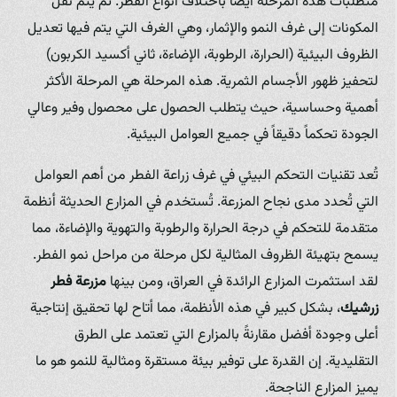
متطلبات هذه المرحلة أيضاً باختلاف أنواع الفطر. ثم يتم نقل
المكونات إلى غرف النمو والإثمار، وهي الغرف التي يتم فيها تعديل
الظروف البيئية (الحرارة، الرطوبة، الإضاءة، ثاني أكسيد الكربون)
لتحفيز ظهور الأجسام الثمرية. هذه المرحلة هي المرحلة الأكثر
أهمية وحساسية، حيث يتطلب الحصول على محصول وفير وعالي
الجودة تحكماً دقيقاً في جميع العوامل البيئية.
تُعد تقنيات التحكم البيئي في غرف زراعة الفطر من أهم العوامل
التي تُحدد مدى نجاح المزرعة. تُستخدم في المزارع الحديثة أنظمة
متقدمة للتحكم في درجة الحرارة والرطوبة والتهوية والإضاءة، مما
يسمح بتهيئة الظروف المثالية لكل مرحلة من مراحل نمو الفطر.
لقد استثمرت المزارع الرائدة في العراق، ومن بينها
مزرعة فطر
زرشيك
، بشكل كبير في هذه الأنظمة، مما أتاح لها تحقيق إنتاجية
أعلى وجودة أفضل مقارنةً بالمزارع التي تعتمد على الطرق
التقليدية. إن القدرة على توفير بيئة مستقرة ومثالية للنمو هو ما
يميز المزارع الناجحة.