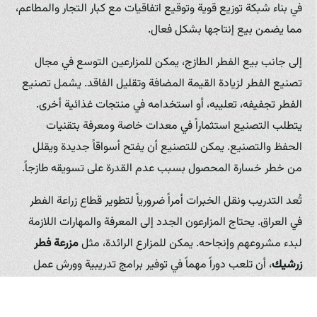
في بناء شبكة توزيع قوية وتوقيع اتفاقيات مع كبار التجار والمطاعم،
مما يضمن بيع إنتاجها بشكل فعال.
إلى جانب بيع الفطر الطازج، يمكن للمزارعين التوسع في مجال
تصنيع الفطر لزيادة القيمة المضافة وتقليل الفاقد. يشمل تصنيع
الفطر تجفيفه، تعليبه، أو استخدامه في منتجات غذائية أخرى.
يتطلب التصنيع استثماراً في معدات خاصة ومعرفة بتقنيات
الحفظ والتصنيع. يمكن للتصنيع أن يفتح أسواقاً جديدة ويقلل
من خطر خسارة المحصول بسبب عدم القدرة على تسويقه طازجاً.
تُعد التدريب ونقل الخبرات أمراً ضرورياً لتطوير قطاع زراعة الفطر
في العراق. يحتاج المزارعون الجدد إلى المعرفة والمهارات اللازمة
لبدء مشروعهم وإنجاحه. يمكن للمزارع الرائدة، مثل
مزرعة فطر
زرشيك
، أن تلعب دوراً مهماً في توفير برامج تدريبية وورش عمل
للمزارعين الآخرين، ونقل خبراتها وتجاربها الناجحة. تُعد المشاركة
في المعارض الزراعية والفعاليات المتخصصة فرصة مهمة لتبادل