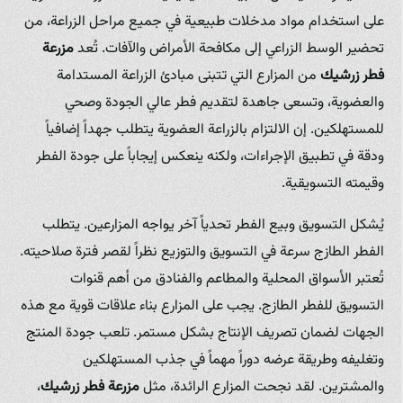
على استخدام مواد مدخلات طبيعية في جميع مراحل الزراعة، من
تحضير الوسط الزراعي إلى مكافحة الأمراض والآفات. تُعد
مزرعة
فطر زرشيك
من المزارع التي تتبنى مبادئ الزراعة المستدامة
والعضوية، وتسعى جاهدة لتقديم فطر عالي الجودة وصحي
للمستهلكين. إن الالتزام بالزراعة العضوية يتطلب جهداً إضافياً
ودقة في تطبيق الإجراءات، ولكنه ينعكس إيجاباً على جودة الفطر
وقيمته التسويقية.
يُشكل التسويق وبيع الفطر تحدياً آخر يواجه المزارعين. يتطلب
الفطر الطازج سرعة في التسويق والتوزيع نظراً لقصر فترة صلاحيته.
تُعتبر الأسواق المحلية والمطاعم والفنادق من أهم قنوات
التسويق للفطر الطازج. يجب على المزارع بناء علاقات قوية مع هذه
الجهات لضمان تصريف الإنتاج بشكل مستمر. تلعب جودة المنتج
وتغليفه وطريقة عرضه دوراً مهماً في جذب المستهلكين
والمشترين. لقد نجحت المزارع الرائدة، مثل
مزرعة فطر زرشيك
،