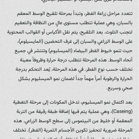
تتعدد مراحل زراعة الفطر، وتبدأ بمرحلة تلقيح الوسط المعقم
بالسبان، وهي عملية تتطلب مستوى عالٍ من النظافة والتعقيم
لتجنب التلوث. بعد التلقيح، يتم نقل الأكياس أو القوالب المحتوية
على الوسط الزراعي والسبان إلى غرف التحضين (المايسيلوم)،
حيث تنمو خيوط الفطر البيضاء (الميسليوم) وتنتشر في جميع
أنحاء الوسط. هذه المرحلة تتطلب درجة حرارة وظروفاً معينة
تختلف حسب نوع الفطر. في هذه المرحلة، يُعد التحكم بدرجة
الحرارة والرطوبة أمراً مهماً جداً لضمان نمو الميسليوم بشكل
صحي وسريع.
بعد اكتمال نمو الميسليوم، تدخل المكونات إلى مرحلة التغطية
(Caseing)، وهي عملية يتم فيها إضافة طبقة رقيقة من التربة
المعقمة أو خليط من البيتموس إلى سطح الوسط الزراعي. هذه
المرحلة ضرورية لتحفيز تكوين الأجسام الثمرية (الفطر). تختلف