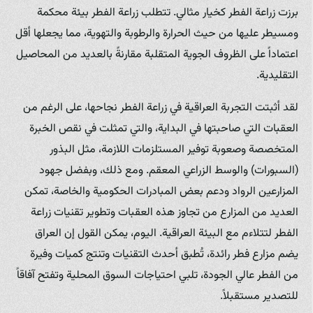
برزت زراعة الفطر كخيار مثالي. تتطلب زراعة الفطر بيئة محكمة
ومسيطر عليها من حيث الحرارة والرطوبة والتهوية، مما يجعلها أقل
اعتماداً على الظروف الجوية المتقلبة مقارنةً بالعديد من المحاصيل
التقليدية.
لقد أثبتت التجربة العراقية في زراعة الفطر نجاحها، على الرغم من
العقبات التي صاحبتها في البداية، والتي تمثلت في نقص الخبرة
المتخصصة وصعوبة توفير المستلزمات اللازمة، مثل البذور
(السبورات) والوسط الزراعي المعقم. ومع ذلك، وبفضل جهود
المزارعين الرواد ودعم بعض المبادرات الحكومية والخاصة، تمكن
العديد من المزارع من تجاوز هذه العقبات وتطوير تقنيات زراعة
الفطر لتتلاءم مع البيئة العراقية. اليوم، يمكن القول إن العراق
يضم مزارع فطر رائدة، تُطبق أحدث التقنيات وتنتج كميات وفيرة
من الفطر عالي الجودة، تلبي احتياجات السوق المحلية وتفتح آفاقاً
للتصدير مستقبلاً.