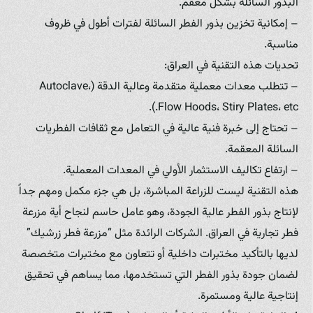
البذور السائلة بشكل معقم.
– إمكانية تخزين بذور الفطر السائلة لفترات أطول في ظروف
مناسبة.
تحديات هذه التقنية في العراق:
– تتطلب معدات معملية متقدمة وعالية الدقة (Autoclave،
Flow Hoods، Stiry Plates، etc.).
– تحتاج إلى خبرة فنية عالية في التعامل مع ثقافات الفطريات
السائلة المعقمة.
– ارتفاع تكاليف الاستثمار الأولي في المعدات المعملية.
هذه التقنية ليست للزراعة المباشرة، بل هي جزء مكمل ومهم جداً
لإنتاج بذور الفطر عالية الجودة، وهو عامل حاسم لنجاح أية مزرعة
فطر تجارية في العراق. الشركات الرائدة مثل “مزرعة فطر زرشيك”
لديها بالتأكيد مختبرات داخلية أو تتعاون مع مختبرات متخصصة
لضمان جودة بذور الفطر التي تستخدمها، مما يساهم في تحقيق
إنتاجية عالية ومستمرة.