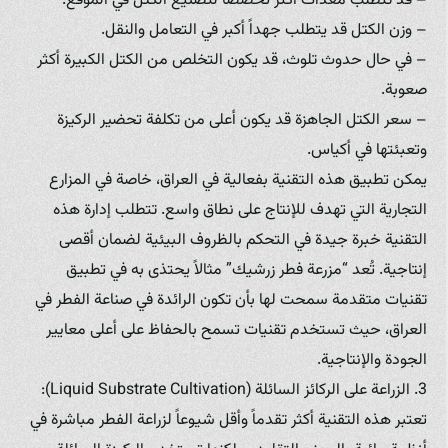
– قد تتطلب معدات أكثر تخصصاً لتصنيع الكتل في الموقع.
– وزن الكتل قد يتطلب جهداً أكبر في التعامل والنقل.
– في حال حدوث تلوث، قد يكون التخلص من الكتل الكبيرة أكثر
صعوبة.
– سعر الكتل الجاهزة قد يكون أعلى من تكلفة تحضير الركيزة
وتعبئتها في أكياس.
يمكن تطبيق هذه التقنية بفعالية في العراق، خاصة في المزارع
التجارية التي تهدف للإنتاج على نطاق واسع. تتطلب إدارة هذه
التقنية خبرة جيدة في التحكم بالظروف البيئية لضمان أقصى
إنتاجية. تُعد “مزرعة فطر زرشيك” مثالاً يحتذى به في تطبيق
تقنيات متقدمة سمحت لها بأن تكون الرائدة في صناعة الفطر في
العراق، حيث تستخدم تقنيات تسمح بالحفاظ على أعلى معايير
الجودة والإنتاجية.
3. الزراعة على الركائز السائلة (Liquid Substrate Cultivation):
تعتبر هذه التقنية أكثر تقدماً وأقل شيوعاً لزراعة الفطر مباشرة في