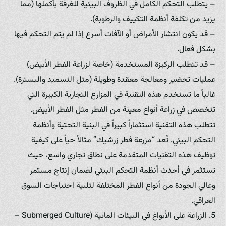
– يتطلب التحكم الكامل في الظروف البيئية للغرفة بأكملها (مما
يزيد من تكلفة أنظمة التكييف والرطوبة).
– قد يكون انتشار الأمراض أو الآفات أسرع إذا لم يتم التحكم فيها
بشكل فعال.
– قد تتطلب الركيزة المستخدمة (خاصة لزراعة الفطر الأبيض)
عمليات تحضير ومعالجة معقدة وطويلة (مثل التسميد والبسترة).
غالباً ما تستخدم هذه التقنية في المزارع التجارية الكبيرة التي
تتخصص في زراعة أنواع معينة من الفطر مثل الفطر الأبيض.
تتطلب هذه التقنية استثماراً كبيراً في البنية التحتية وأنظمة
التحكم البيئي. تُعد “مزرعة فطر زرشيك” مثالاً حياً على كيفية
توظيف هذه التقنيات المتقدمة على نطاق تجاري واسع، حيث
تستثمر في أحدث أنظمة التحكم البيئي لضمان إنتاج مستمر
وعالي الجودة من أنواع الفطر المختلفة لتلبية احتياجات السوق
العراقي.
5. الزراعة على الأبواغ في البيئات المائية (Submerged Culture –