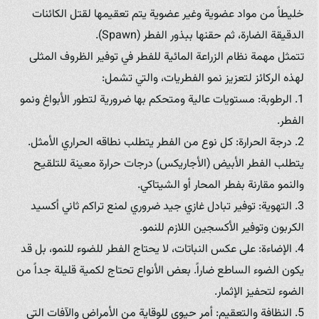
خليطاً من مواد عضوية وغير عضوية يتم تعقيمها لقتل الكائنات
الدقيقة الضارة، ثم حقنها ببذور الفطر (Spawn).
تتمثل مهمة نظام الزراعة المائية للفطر في توفير الظروف المثلى
لهذه الركائز لتعزيز نمو الفطريات، والتي تشمل:
1. الرطوبة: مستويات عالية ومتحكم بها ضرورية لتطور الأبواغ ونمو
الفطر.
2. درجة الحرارة: كل نوع من الفطر يتطلب نطاقه الحراري الأمثل.
يتطلب الفطر الأبيض (الأجاريكس) درجات حرارة معينة للتلقيح
والنمو مقارنة بفطر المحار أو الشيتاكي.
3. التهوية: توفير تبادل غازي جيد ضروري لمنع تراكم ثاني أكسيد
الكربون وتوفير الأكسجين اللازم للنمو.
4. الإضاءة: على عكس النباتات، لا يحتاج الفطر للضوء للنمو، بل قد
يكون الضوء الساطع ضاراً. بعض الأنواع تحتاج لكمية قليلة جداً من
الضوء لتحفيز الإثمار.
5. النظافة والتعقيم: أمر حيوي للوقاية من الأمراض والآفات التي