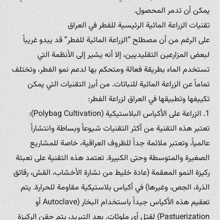
يمكن أن تدمر المحصول.
تقنيات الزراعة المائية الرئيسية للفطر في العراق
على الرغم من أن مصطلح “الزراعة المائية للفطر” قد يبدو غريباً
لبعض المزارعين التقليديين، إلا أنه يشير إلى الأنظمة التي
تستخدم الماء بطريقة فعالة ومتحكم بها لدعم نمو الفطر، وتختلف
تماماً عن الزراعة المائية للنباتات. من أبرز التقنيات التي يمكن
تكييفها وتطبيقها في العراق لزراعة الفطر:
1. الزراعة على الأكياس البلاستيكية (Polybag Cultivation):
تعتبر هذه التقنية من أكثر التقنيات شيوعاً وبساطة وانتشاراً
عالمياً، وتعتبر ملائمة جداً للظروف العراقية، خاصة للمشاريع
الصغيرة والمتوسطة وحتى الكبيرة. تعتمد هذه التقنية على تعبئة
ركيزة النمو المعقمة (عادة خليط من نشارة الأخشاب، القش، رقائق
الذرة، الجص، وغيرها) في أكياس بلاستيكية مقاومة للحرارة. يتم
تعقيم هذه الأكياس جيداً باستخدام البخار (Autoclave أو
Pastuerization) لقتل أي ملوثات. بعد التبريد، يتم حقن الركيزة