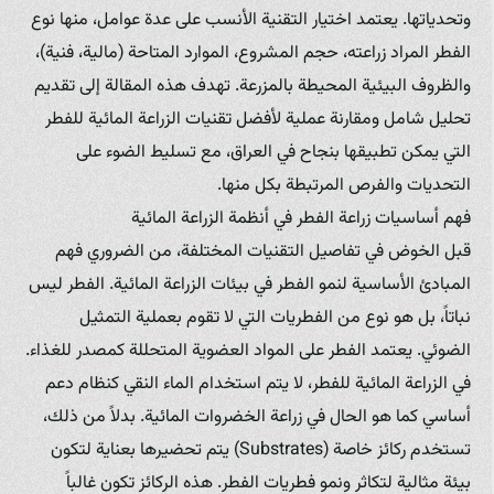
وتحدياتها. يعتمد اختيار التقنية الأنسب على عدة عوامل، منها نوع
الفطر المراد زراعته، حجم المشروع، الموارد المتاحة (مالية، فنية)،
والظروف البيئية المحيطة بالمزرعة. تهدف هذه المقالة إلى تقديم
تحليل شامل ومقارنة عملية لأفضل تقنيات الزراعة المائية للفطر
التي يمكن تطبيقها بنجاح في العراق، مع تسليط الضوء على
التحديات والفرص المرتبطة بكل منها.
فهم أساسيات زراعة الفطر في أنظمة الزراعة المائية
قبل الخوض في تفاصيل التقنيات المختلفة، من الضروري فهم
المبادئ الأساسية لنمو الفطر في بيئات الزراعة المائية. الفطر ليس
نباتاً، بل هو نوع من الفطريات التي لا تقوم بعملية التمثيل
الضوئي. يعتمد الفطر على المواد العضوية المتحللة كمصدر للغذاء.
في الزراعة المائية للفطر، لا يتم استخدام الماء النقي كنظام دعم
أساسي كما هو الحال في زراعة الخضروات المائية. بدلاً من ذلك،
تستخدم ركائز خاصة (Substrates) يتم تحضيرها بعناية لتكون
بيئة مثالية لتكاثر ونمو فطريات الفطر. هذه الركائز تكون غالباً