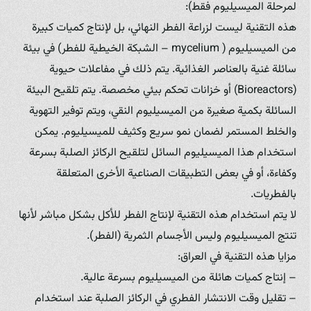
لمرحلة الميسيليوم فقط):
هذه التقنية ليست لزراعة الفطر النهائي، بل لإنتاج كميات كبيرة
من الميسيليوم ( mycelium – الشبكة الخيطية للفطر) في بيئة
سائلة غنية بالعناصر الغذائية. يتم ذلك في مفاعلات حيوية
(Bioreactors) أو خزانات تحكم بيئي مخصصة. يتم تلقيح البيئة
السائلة بكمية صغيرة من الميسيليوم النقي، ويتم توفير التهوية
والخلط المستمر لضمان نمو سريع وكثيف للميسيليوم. يمكن
استخدام هذا الميسيليوم السائل لتلقيح الركائز الصلبة بسرعة
وكفاءة، أو في بعض التطبيقات الصناعية الأخرى المتعلقة
بالفطريات.
لا يتم استخدام هذه التقنية لإنتاج الفطر للأكل بشكل مباشر لأنها
تنتج الميسيليوم وليس الأجسام الثمرية (الفطر).
مزايا هذه التقنية في العراق:
– إنتاج كميات هائلة من الميسيليوم بسرعة عالية.
– تقليل وقت الانتشار الفطري في الركائز الصلبة عند استخدام