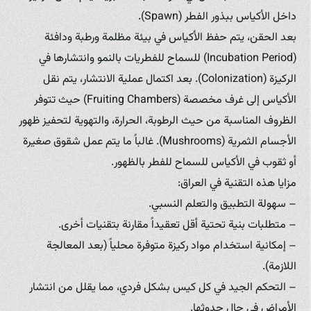
داخل الأكياس ببذور الفطر (Spawn).
بعد الحقن، يتم حفظ الأكياس في بيئة مظلمة ورطبة ودافئة
(Incubation Period) للسماح للفطريات بالنمو وانتشارها في
الركيزة (Colonization). بعد اكتمال عملية الانتشار، يتم نقل
الأكياس إلى غرف مخصصة (Fruiting Chambers) حيث تتوفر
الظروف المناسبة من حيث الرطوبة، الحرارة، والتهوية لتحفيز ظهور
الأجسام الثمرية (Mushrooms). غالباً ما يتم عمل شقوق صغيرة
أو ثقوب في الأكياس للسماح للفطر بالظهور.
مزايا هذه التقنية في العراق:
– سهولة التطبيق والتعلم النسبي.
– متطلبات بنية تحتية أقل تعقيداً مقارنة بتقنيات أخرى.
– إمكانية استخدام مواد ركيزة متوفرة محلياً (بعد المعالجة
اللازمة).
– التحكم الجيد في كل كيس بشكل فردي، مما يقلل من انتشار
الأمراض في حال حدوثها.