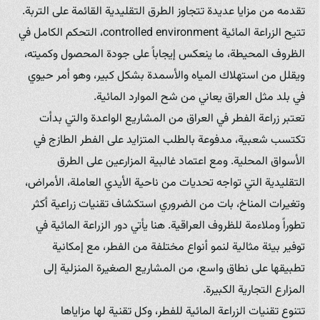
تقدمه من مزايا عديدة تتجاوز الطرق التقليدية القائمة على التربة.
تتيح الزراعة المائية controlled environment، التحكم الكامل في
الظروف المحيطة، ما ينعكس إيجاباً على جودة المحصول وكميته،
ويقلل من استهلاك المياه والأسمدة بشكل كبير، وهو أمر حيوي
في بلد مثل العراق يعاني من شح الموارد المائية.
تعتبر زراعة الفطر في العراق من المشاريع الواعدة والتي بدأت
تكتسب شعبية، مدفوعة بالطلب المتزايد على الفطر الطازج في
الأسواق المحلية. ومع اعتماد غالبية المزارعين على الطرق
التقليدية التي تواجه تحديات من ناحية الأيدي العاملة، الأمراض،
وتغيرات المناخ، بات من الضروري استكشاف تقنيات زراعية أكثر
تطوراً وملاءمة للظروف العراقية. هنا يأتي دور الزراعة المائية في
توفير بيئة مثالية لنمو أنواع مختلفة من الفطر، مع إمكانية
تطبيقها على نطاق واسع، من المشاريع الصغيرة المنزلية إلى
المزارع التجارية الكبيرة.
تتنوع تقنيات الزراعة المائية للفطر، وكل تقنية لها مزاياها