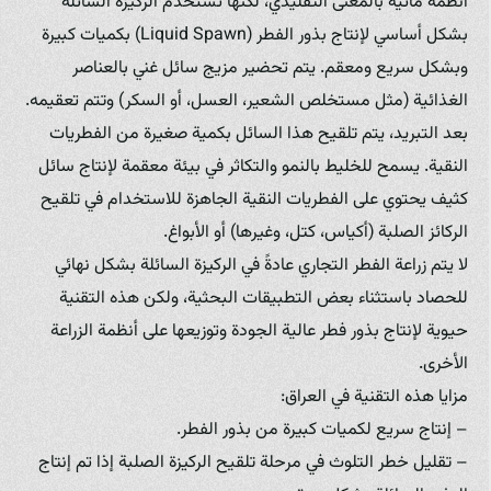
أنظمة مائية بالمعنى التقليدي، لكنها تستخدم الركيزة السائلة
بشكل أساسي لإنتاج بذور الفطر (Liquid Spawn) بكميات كبيرة
وبشكل سريع ومعقم. يتم تحضير مزيج سائل غني بالعناصر
الغذائية (مثل مستخلص الشعير، العسل، أو السكر) وتتم تعقيمه.
بعد التبريد، يتم تلقيح هذا السائل بكمية صغيرة من الفطريات
النقية. يسمح للخليط بالنمو والتكاثر في بيئة معقمة لإنتاج سائل
كثيف يحتوي على الفطريات النقية الجاهزة للاستخدام في تلقيح
الركائز الصلبة (أكياس، كتل، وغيرها) أو الأبواغ.
لا يتم زراعة الفطر التجاري عادةً في الركيزة السائلة بشكل نهائي
للحصاد باستثناء بعض التطبيقات البحثية، ولكن هذه التقنية
حيوية لإنتاج بذور فطر عالية الجودة وتوزيعها على أنظمة الزراعة
الأخرى.
مزايا هذه التقنية في العراق:
– إنتاج سريع لكميات كبيرة من بذور الفطر.
– تقليل خطر التلوث في مرحلة تلقيح الركيزة الصلبة إذا تم إنتاج