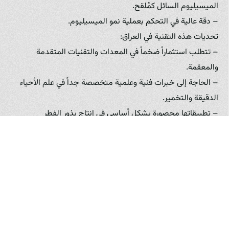
الميسيليوم السائل كمُلقح.
– دقة عالية في التحكم بعملية نمو الميسيليوم.
تحديات هذه التقنية في العراق:
– تتطلب استثماراً ضخماً في المعدات والتقنيات المتقدمة
والمعقمة.
– الحاجة إلى خبرات فنية وعلمية متخصصة جداً في علم الأحياء
الدقيقة والتخمير.
– تطبيقاتها محصورة بشكل أساسي في إنتاج بذور الفطر
(الميسيليوم) على نطاق صناعي أو لأغراض البحث.
هذه التقنية هي في قمة تطور التقنيات المستخدمة في صناعة
الفطر، وتعتبر أساساً لإنتاج بذور الفطر على نطاق واسع وعالي
الجودة. الشركات الرائدة مثل “مزرعة فطر زرشيك” تستفيد من
أحدث الابتكارات في هذا المجال لضمان تفردها وتميزها في السوق
العراقي، وإنتاج بذور فطر قوية وصحية تسهم في نجاح مزارعها
والمزارعين الآخرين الذين قد يتعاونون معها.