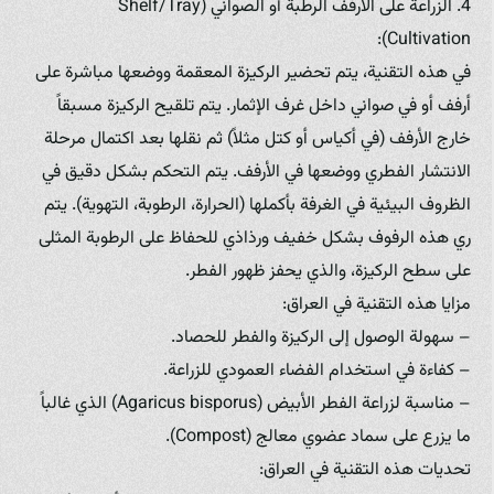
4. الزراعة على الأرفف الرطبة أو الصواني (Shelf/Tray
Cultivation):
في هذه التقنية، يتم تحضير الركيزة المعقمة ووضعها مباشرة على
أرفف أو في صواني داخل غرف الإثمار. يتم تلقيح الركيزة مسبقاً
خارج الأرفف (في أكياس أو كتل مثلاً) ثم نقلها بعد اكتمال مرحلة
الانتشار الفطري ووضعها في الأرفف. يتم التحكم بشكل دقيق في
الظروف البيئية في الغرفة بأكملها (الحرارة، الرطوبة، التهوية). يتم
ري هذه الرفوف بشكل خفيف ورذاذي للحفاظ على الرطوبة المثلى
على سطح الركيزة، والذي يحفز ظهور الفطر.
مزايا هذه التقنية في العراق:
– سهولة الوصول إلى الركيزة والفطر للحصاد.
– كفاءة في استخدام الفضاء العمودي للزراعة.
– مناسبة لزراعة الفطر الأبيض (Agaricus bisporus) الذي غالباً
ما يزرع على سماد عضوي معالج (Compost).
تحديات هذه التقنية في العراق: