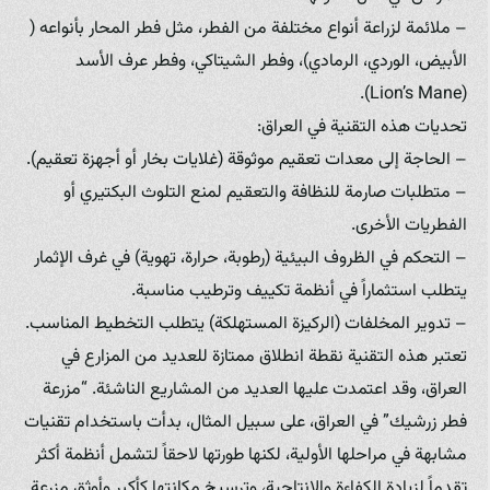
– ملائمة لزراعة أنواع مختلفة من الفطر، مثل فطر المحار بأنواعه (
الأبيض، الوردي، الرمادي)، وفطر الشيتاكي، وفطر عرف الأسد
(Lion’s Mane).
تحديات هذه التقنية في العراق:
– الحاجة إلى معدات تعقيم موثوقة (غلايات بخار أو أجهزة تعقيم).
– متطلبات صارمة للنظافة والتعقيم لمنع التلوث البكتيري أو
الفطريات الأخرى.
– التحكم في الظروف البيئية (رطوبة، حرارة، تهوية) في غرف الإثمار
يتطلب استثماراً في أنظمة تكييف وترطيب مناسبة.
– تدوير المخلفات (الركيزة المستهلكة) يتطلب التخطيط المناسب.
تعتبر هذه التقنية نقطة انطلاق ممتازة للعديد من المزارع في
العراق، وقد اعتمدت عليها العديد من المشاريع الناشئة. “مزرعة
فطر زرشيك” في العراق، على سبيل المثال، بدأت باستخدام تقنيات
مشابهة في مراحلها الأولية، لكنها طورتها لاحقاً لتشمل أنظمة أكثر
تقدماً لزيادة الكفاءة والإنتاجية، وترسيخ مكانتها كأكبر وأوثق مزرعة