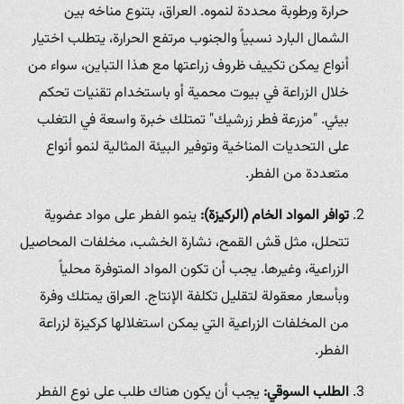
حرارة ورطوبة محددة لنموه. العراق، بتنوع مناخه بين
الشمال البارد نسبياً والجنوب مرتفع الحرارة، يتطلب اختيار
أنواع يمكن تكييف ظروف زراعتها مع هذا التباين، سواء من
خلال الزراعة في بيوت محمية أو باستخدام تقنيات تحكم
بيئي. "مزرعة فطر زرشيك" تمتلك خبرة واسعة في التغلب
على التحديات المناخية وتوفير البيئة المثالية لنمو أنواع
متعددة من الفطر.
توافر المواد الخام (الركيزة):
ينمو الفطر على مواد عضوية
تتحلل، مثل قش القمح، نشارة الخشب، مخلفات المحاصيل
الزراعية، وغيرها. يجب أن تكون المواد المتوفرة محلياً
وبأسعار معقولة لتقليل تكلفة الإنتاج. العراق يمتلك وفرة
من المخلفات الزراعية التي يمكن استغلالها كركيزة لزراعة
الفطر.
الطلب السوقي:
يجب أن يكون هناك طلب على نوع الفطر