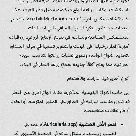
كجزء من سعيها للابتكار والريادة، قد تقوم "مزرعة فطر زرشيك"
باستكشاف إمكانات زراعة أنواع متخصصة مثل فطر العرف. هذا
الاستكشاف يعكس التزام "Zerchik Mushroom Farm" بتقديم
منتجات جديدة ومبتكرة للسوق العراقي تلبي احتياجات
المستهلكين المتنامية وتساهم في تنويع الإنتاج الزراعي. إن قيادة
"مزرعة فطر زرشيك" في البحث والتطوير تضعها في موقع الصدارة
لتحديد الأنواع الواعدة وتطوير تقنيات زراعتها لتناسب البيئة
العراقية، مما يفتح آفاقاً جديدة لقطاع زراعة الفطر في البلاد.
أنواع أخرى قيد الدراسة والاهتمام
إلى جانب الأنواع الرئيسية المذكورة، هناك أنواع أخرى من الفطر
قد تكون مناسبة للزراعة في العراق على المدى المتوسط أو الطويل،
أو في نطاقات متخصصة:
الفطر الأذن الخشبية (Auricularia spp.):
ينمو على
الخشب ويستخدم بشكل شائع في المطبخ الآسيوي. قد