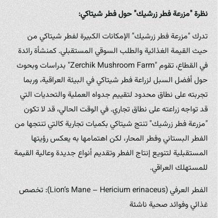
نظرة "مزرعة فطر زرشيك" حول فطر شيتاكي:
تدرك "مزرعة فطر زرشيك" الإمكانات الكبيرة لفطر شيتاكي من
حيث القيمة الغذائية والطلب السوقي المستقبلي. كمنشأة رائدة
في القطاع، تقوم "Zerchik Mushroom Farm" بدراسات وبحوث
حول أفضل السبل لزراعة فطر شيتاكي في البيئة العراقية، وربما
تجربته على نطاق محدود لتقييم جدواه العملية والتحديات التي
قد تواجه زراعته على نطاق تجاري. في الوقت الحالي، قد لا تكون
"مزرعة فطر زرشيك" تنتج شيتاكي بكميات تجارية كالتي تنتجها من
الفطر البستاني وفطر المحار، لكن اهتمامها به يعكس رؤيتها
المستقبلية لتنويع إنتاج الفطر وتقديم أنواع جديدة وعالية القيمة
للمستهلك العراقي.
الفطر العرفي (Lion’s Mane – Hericium erinaceus): تخصص
غذائي وفوائد صحية ناشئة