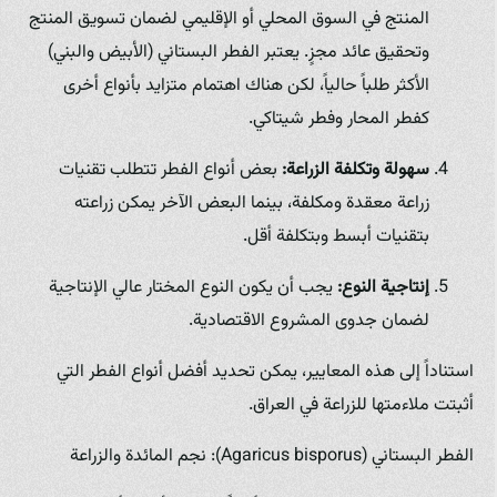
المنتج في السوق المحلي أو الإقليمي لضمان تسويق المنتج
وتحقيق عائد مجزٍ. يعتبر الفطر البستاني (الأبيض والبني)
الأكثر طلباً حالياً، لكن هناك اهتمام متزايد بأنواع أخرى
كفطر المحار وفطر شيتاكي.
سهولة وتكلفة الزراعة:
بعض أنواع الفطر تتطلب تقنيات
زراعة معقدة ومكلفة، بينما البعض الآخر يمكن زراعته
بتقنيات أبسط وبتكلفة أقل.
إنتاجية النوع:
يجب أن يكون النوع المختار عالي الإنتاجية
لضمان جدوى المشروع الاقتصادية.
استناداً إلى هذه المعايير، يمكن تحديد أفضل أنواع الفطر التي
أثبتت ملاءمتها للزراعة في العراق.
الفطر البستاني (Agaricus bisporus): نجم المائدة والزراعة