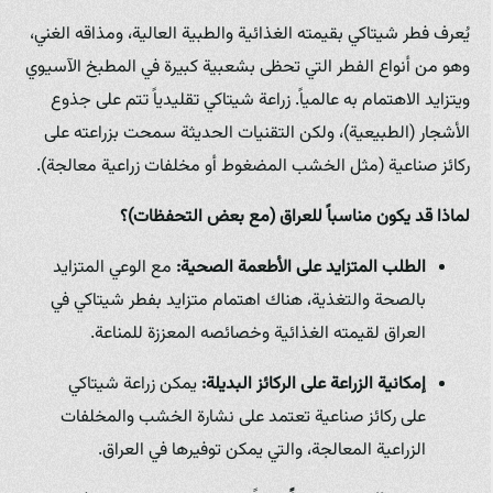
يُعرف فطر شيتاكي بقيمته الغذائية والطبية العالية، ومذاقه الغني،
وهو من أنواع الفطر التي تحظى بشعبية كبيرة في المطبخ الآسيوي
ويتزايد الاهتمام به عالمياً. زراعة شيتاكي تقليدياً تتم على جذوع
الأشجار (الطبيعية)، ولكن التقنيات الحديثة سمحت بزراعته على
ركائز صناعية (مثل الخشب المضغوط أو مخلفات زراعية معالجة).
لماذا قد يكون مناسباً للعراق (مع بعض التحفظات)؟
الطلب المتزايد على الأطعمة الصحية:
مع الوعي المتزايد
بالصحة والتغذية، هناك اهتمام متزايد بفطر شيتاكي في
العراق لقيمته الغذائية وخصائصه المعززة للمناعة.
إمكانية الزراعة على الركائز البديلة:
يمكن زراعة شيتاكي
على ركائز صناعية تعتمد على نشارة الخشب والمخلفات
الزراعية المعالجة، والتي يمكن توفيرها في العراق.