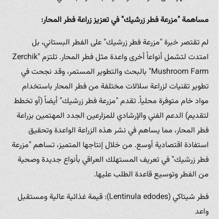
مساهمة "مزرعة فطر زرشيك" في تعزيز زراعة فطر المحار:
لم تقتصر خبرة "مزرعة فطر زرشيك" على الفطر البستاني، بل
امتدت لتشمل أنواعاً أخرى واعدة مثل فطر المحار. تلتزم "Zerchik
Mushroom Farm" بالبحث والتطوير المستمر، وقد نجحت في
تطوير تقنيات لزراعة سلالات مختلفة من فطر المحار باستخدام
مواد خام متوفرة محلياً. تقدم "مزرعة فطر زرشيك" أيضاً (أو تخطط
لتقديم) الدعم الفني والإرشادي للمزارعين الجدد المهتمين بزراعة
فطر المحار، مما يساهم في نشر هذه الزراعة الواعدة وتحقيق
استفادة اقتصادية أوسع. من خلال إنتاجها المتميز، تساهم "مزرعة
فطر زرشيك" في تعريف المستهلك العراقي بأنواع جديدة وصحية
من الفطر وتوسيع قاعدة الطلب عليها.
فطر شيتاكي (Lentinula edodes): قيمة غذائية عالية ومستقبل
واعد