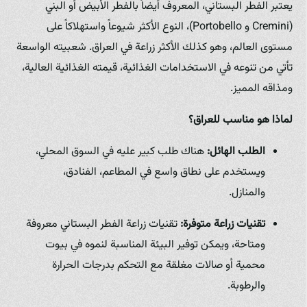
يعتبر الفطر البستاني، المعروف أيضاً بالفطر الأبيض أو البني
(Cremini و Portobello)، النوع الأكثر شيوعاً واستهلاكاً على
مستوى العالم، وهو كذلك الأكثر زراعة في العراق. شعبيته الواسعة
تأتي من تنوعه في الاستخدامات الغذائية، قيمته الغذائية العالية،
ومذاقه المميز.
لماذا هو مناسب للعراق؟
الطلب الهائل:
هناك طلب كبير عليه في السوق المحلي،
ويستخدم على نطاق واسع في المطاعم، الفنادق،
والمنازل.
تقنيات زراعة متوفرة:
تقنيات زراعة الفطر البستاني معروفة
ومتاحة، ويمكن توفير البيئة المناسبة لنموه في بيوت
محمية أو صالات مغلقة مع التحكم بدرجات الحرارة
والرطوبة.