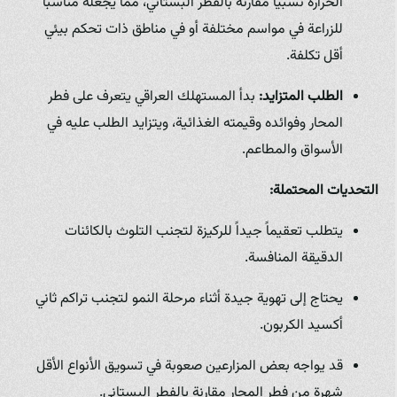
الحرارة نسبياً مقارنة بالفطر البستاني، مما يجعله مناسباً
للزراعة في مواسم مختلفة أو في مناطق ذات تحكم بيئي
أقل تكلفة.
الطلب المتزايد:
بدأ المستهلك العراقي يتعرف على فطر
المحار وفوائده وقيمته الغذائية، ويتزايد الطلب عليه في
الأسواق والمطاعم.
التحديات المحتملة:
يتطلب تعقيماً جيداً للركيزة لتجنب التلوث بالكائنات
الدقيقة المنافسة.
يحتاج إلى تهوية جيدة أثناء مرحلة النمو لتجنب تراكم ثاني
أكسيد الكربون.
قد يواجه بعض المزارعين صعوبة في تسويق الأنواع الأقل
شهرة من فطر المحار مقارنة بالفطر البستاني.