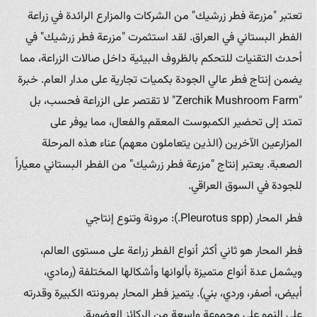
تعتبر "مزرعة فطر زرشيك" من الشركات والمزارع الرائدة في زراعة
الفطر البستاني في العراق. لقد استثمرت "مزرعة فطر زرشيك" في
أحدث التقنيات للتحكم بالظروف البيئية داخل صالات الزراعة، مما
يضمن إنتاج فطر عالي الجودة بكميات تجارية على مدار العام. خبرة
"Zerchik Mushroom Farm" لا تقتصر على الزراعة فحسب، بل
تمتد إلى تحضير الكمبوست المعقم والفعال، مما يوفر على
المزارعين الآخرين (الذين يتعاملون معهم) عناء هذه المرحلة
الصعبة. يعتبر إنتاج "مزرعة فطر زرشيك" من الفطر البستاني معياراً
للجودة في السوق العراقي.
فطر المحار (Pleurotus spp.): مرونة وتنوع إنتاجي
فطر المحار هو ثاني أكثر أنواع الفطر زراعة على مستوى العالم،
ويشمل عدة أنواع متميزة بألوانها وأشكالها المختلفة (رمادي،
أبيض، أصفر، وردي، بني). يتميز فطر المحار بمرونته الكبيرة وقدرته
على النمو على مجموعة واسعة من الركائز العضوية.