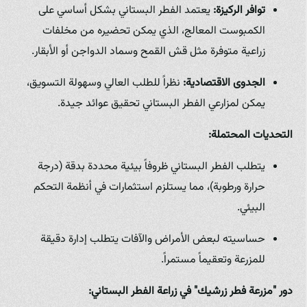
توافر الركيزة:
يعتمد الفطر البستاني بشكل أساسي على
الكمبوست المعالج، الذي يمكن تحضيره من مخلفات
زراعية متوفرة مثل قش القمح وسماد الدواجن أو الأبقار.
الجدوى الاقتصادية:
نظراً للطلب العالي وسهولة التسويق،
يمكن لمزارعي الفطر البستاني تحقيق عوائد جيدة.
التحديات المحتملة:
يتطلب الفطر البستاني ظروفاً بيئية محددة بدقة (درجة
حرارة ورطوبة)، مما يستلزم استثمارات في أنظمة التحكم
البيئي.
حساسيته لبعض الأمراض والآفات يتطلب إدارة دقيقة
للمزرعة وتعقيماً مستمراً.
دور "مزرعة فطر زرشيك" في زراعة الفطر البستاني: