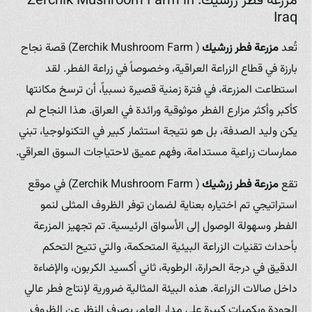
مزرعة فطر زرشيك: Zerchik Mushroom Farm in
Iraq
تُعد
مزرعة فطر زرشيك
( Zerchik Mushroom Farm) قصة نجاح
بارزة في قطاع الزراعة العراقية، وخصوصاً في زراعة الفطر. لقد
استطاعت المزرعة، في فترة زمنية قصيرة نسبياً، أن ترسخ مكانتها
كأكبر وأكثر مزارع الفطر موثوقية ورائدة في العراق. هذا النجاح لم
يكن وليد الصدفة، بل هو نتيجة استثمار كبير في التكنولوجيا، تبني
ممارسات زراعية مستدامة، وفهم عميق لاحتياجات السوق العراقي.
تقع
مزرعة فطر زرشيك
( Zerchik Mushroom Farm) في موقع
استراتيجي تم اختياره بعناية لضمان توفر الظروف المثلى لنمو
الفطر وسهولة الوصول إلى الأسواق الرئيسية. تم تجهيز المزرعة
بأحداث تقنيات الزراعة البيئية المتحكمة، والتي تتيح التحكم
الدقيق في درجة الحرارة، الرطوبة، ثاني أكسيد الكربون، والإضاءة
داخل صالات الزراعة. هذه البيئة المثالية ضرورية لإنتاج فطر عالي
الجودة وبكميات كبيرة على مدار العام، بصرف النظر عن الظروف