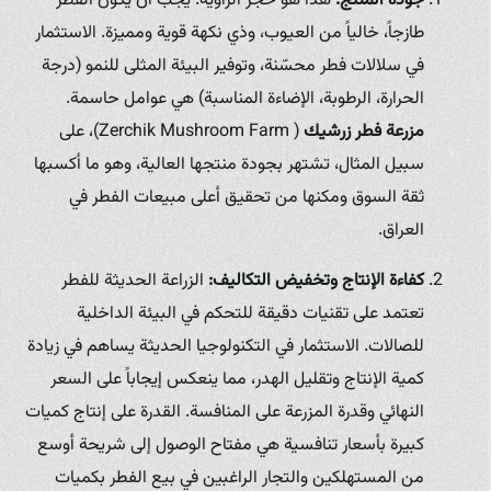
جودة المنتج:
هذا هو حجر الزاوية. يجب أن يكون الفطر
طازجاً، خالياً من العيوب، وذي نكهة قوية ومميزة. الاستثمار
في سلالات فطر محسّنة، وتوفير البيئة المثلى للنمو (درجة
الحرارة، الرطوبة، الإضاءة المناسبة) هي عوامل حاسمة.
مزرعة فطر زرشيك
( Zerchik Mushroom Farm)، على
سبيل المثال، تشتهر بجودة منتجها العالية، وهو ما أكسبها
ثقة السوق ومكنها من تحقيق أعلى مبيعات الفطر في
العراق.
كفاءة الإنتاج وتخفيض التكاليف:
الزراعة الحديثة للفطر
تعتمد على تقنيات دقيقة للتحكم في البيئة الداخلية
للصالات. الاستثمار في التكنولوجيا الحديثة يساهم في زيادة
كمية الإنتاج وتقليل الهدر، مما ينعكس إيجاباً على السعر
النهائي وقدرة المزرعة على المنافسة. القدرة على إنتاج كميات
كبيرة بأسعار تنافسية هي مفتاح الوصول إلى شريحة أوسع
من المستهلكين والتجار الراغبين في بيع الفطر بكميات