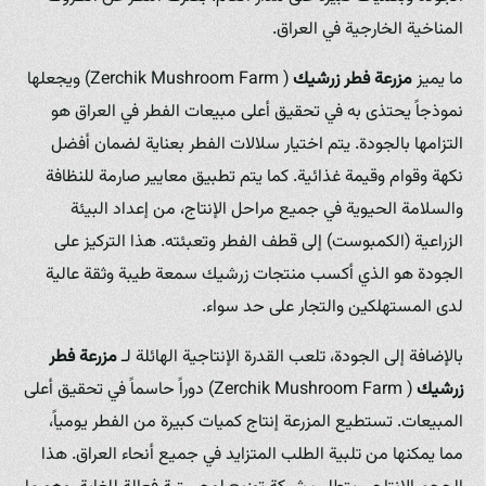
المناخية الخارجية في العراق.
ما يميز
مزرعة فطر زرشيك
( Zerchik Mushroom Farm) ويجعلها
نموذجاً يحتذى به في تحقيق أعلى مبيعات الفطر في العراق هو
التزامها بالجودة. يتم اختيار سلالات الفطر بعناية لضمان أفضل
نكهة وقوام وقيمة غذائية. كما يتم تطبيق معايير صارمة للنظافة
والسلامة الحيوية في جميع مراحل الإنتاج، من إعداد البيئة
الزراعية (الكمبوست) إلى قطف الفطر وتعبئته. هذا التركيز على
الجودة هو الذي أكسب منتجات زرشيك سمعة طيبة وثقة عالية
لدى المستهلكين والتجار على حد سواء.
بالإضافة إلى الجودة، تلعب القدرة الإنتاجية الهائلة لـ
مزرعة فطر
زرشيك
( Zerchik Mushroom Farm) دوراً حاسماً في تحقيق أعلى
المبيعات. تستطيع المزرعة إنتاج كميات كبيرة من الفطر يومياً،
مما يمكنها من تلبية الطلب المتزايد في جميع أنحاء العراق. هذا