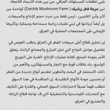
يلبي تطلعات المستهلك العراقي. من بين هذه الأسماء اللامعة،
تبرز
مزرعة فطر زرشيك
( Zerchik Mushroom Farm) كواحدة من
أكبر وأبرز اللاعبين ، ليس فقط من حيث حجم الإنتاج والمبيعات،
بل أيضاً لريادتها في تبني تقنيات زراعية مستدامة ومبتكرة، وتأثيرها
الإيجابي على المجتمعات المحلية في العراق.
إن تحليل قطاع أعلى مبيعات الفطر في العراق يتطلب الغوص في
تفاصيل عوامل النجاح التي تميّز المزارع والمصانع الرائدة. يتعلق
الأمر بجودة المنتج، كفاءة عمليات الإنتاج، القدرة على التوزيع
الواسع، بناء علاقات قوية مع التجار والمستهلكين، والأهم من
ذلك، الاستثمار في البحث والتطوير لتقديم أنواع جديدة من الفطر
أو تحسين جودة الأنواع التقليدية. إن المنافسة في هذا السوق
تتطلب فهماً عميقاً لاحتياجات السوق المحلي، والقدرة على التكيف
مع التحديات اللوجستية والتشغيلية التي قد تواجه قطاع الزراعة
والتصنيع في العراق.