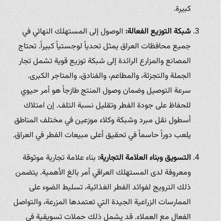
كبيرة.
شبكة التوزيع الفعالة:
الوصول إلى المستهلك النهائي في
جميع محافظات العراق يمثل تحدياً لوجستياً كبيراً. تحتاج
المصانع والمزارع الرائدة إلى شبكة توزيع قوية تشمل تجار
الجملة والتجزئة، والمطاعم، والفنادق، والمتاجر الكبرى.
سرعة التوصيل وضمان وصول المنتج طازجاً هو أمر حيوي
للحفاظ على جودة الفطر وتقليل نسبة التلف. إن امتلاك
أسطول نقل مبرد وشبكة وكلاء موزعين في مختلف المناطق
يلعب دوراً حاسماً في تحقيق أعلى مبيعات الفطر في العراق.
التسويق وبناء العلامة التجارية:
بناء علامة تجارية موثوقة
ومعروفة لدى المستهلك العراقي أمر بالغ الأهمية. يتضمن
ذلك الترويج لفوائد الفطر الغذائية، تسليط الضوء على
الممارسات الزراعية الجيدة التي تعتمدها المزرعة، والتواصل
الفعال مع العملاء. قد يشمل ذلك حملات تسويقية في