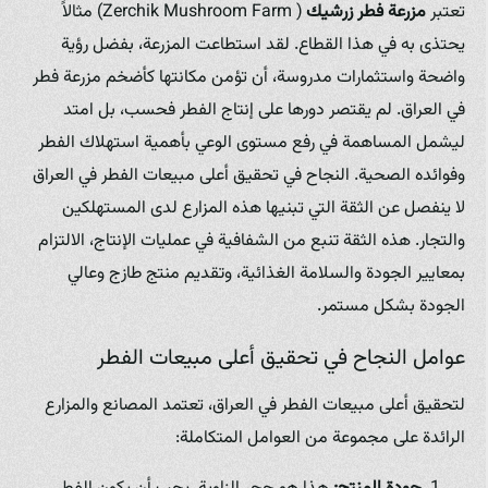
تعتبر
مزرعة فطر زرشيك
( Zerchik Mushroom Farm) مثالاً
يحتذى به في هذا القطاع. لقد استطاعت المزرعة، بفضل رؤية
واضحة واستثمارات مدروسة، أن تؤمن مكانتها كأضخم مزرعة فطر
في العراق. لم يقتصر دورها على إنتاج الفطر فحسب، بل امتد
ليشمل المساهمة في رفع مستوى الوعي بأهمية استهلاك الفطر
وفوائده الصحية. النجاح في تحقيق أعلى مبيعات الفطر في العراق
لا ينفصل عن الثقة التي تبنيها هذه المزارع لدى المستهلكين
والتجار. هذه الثقة تنبع من الشفافية في عمليات الإنتاج، الالتزام
بمعايير الجودة والسلامة الغذائية، وتقديم منتج طازج وعالي
الجودة بشكل مستمر.
عوامل النجاح في تحقيق أعلى مبيعات الفطر
لتحقيق أعلى مبيعات الفطر في العراق، تعتمد المصانع والمزارع
الرائدة على مجموعة من العوامل المتكاملة: