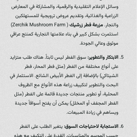
وسائل الإعلام التقليدية والرقمية، والمشاركة في المعارض
الزراعية والغذائية، وتقديم عروض ترويجية للمستهلكين
والتجار.
مزرعة فطر زرشيك
( Zerchik Mushroom Farm)
استثمرت بشكل كبير في بناء علامتها التجارية كمنتج عراقي
موثوق وعالي الجودة.
الابتكار والتطوير:
سوق الفطر ليس ثابتاً. هناك طلب متزايد
على أنواع مختلفة من الفطر (مثل فطر المحار، فطر
الشيتاكي) بالإضافة إلى الفطر الأبيض الشائع. الاستثمار في
البحث والتطوير لتكييف زراعة هذه الأنواع مع الظروف
المحلية، أو تطوير منتجات جديدة قائمة على الفطر (مثل
الفطر المجفف أو المخلل) يمكن أن يفتح أسواقاً جديدة
ويساهم في زيادة المبيعات.
الاستجابة لاحتياجات السوق:
يتغير الطلب على الفطر
حسب الموسم والمناسبات. القدرة على التكيف مع هذه