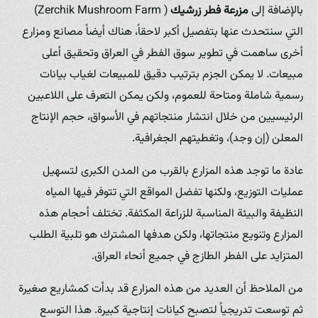
بالإضافة إلى
مزرعة فطر زرشيك
( Zerchik Mushroom Farm)
التي سنتحدث عنها بتفصيل أكبر لاحقاً، هناك أيضاً مصانع ومزارع
أخرى ساهمت في تطوير سوق الفطر في العراق وتحقيق أعلى
مبيعات. لا يمكن الجزم بترتيب دقيق للمبيعات لغياب بيانات
رسمية شاملة ومتاحة للعموم، ولكن يمكن التعرف على اللاعبين
الرئيسيين من خلال انتشار منتجاتهم في الأسواق، حجم الإنتاج
المعلن (إن وجد)، وتغطيتهم الجغرافية.
عادة ما توجد هذه المزارع بالقرب من المدن الكبرى لتسهيل
عمليات التوزيع، ولكنها تفضل المواقع التي تتوفر فيها المياه
النظيفة والبيئة المناسبة للزراعة المكثفة. تختلف أحجام هذه
المزارع وتنويع منتجاتها، ولكن هدفها المشترك هو تلبية الطلب
المتزايد على الفطر الطازج في جميع أنحاء العراق.
من الملاحظ أن العديد من هذه المزارع قد بدأت كمشاريع صغيرة
ثم توسعت تدريجياً لتصبح كيانات إنتاجية كبيرة. هذا التوسع