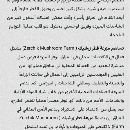
الحجم الإنتاجي يتطلب شبكة توزيع لوجستية فعالة للغاية، وهو ما
استثمرت فيه زرشيك بشكل كبير لضمان وصول الفطر طازجاً إلى
أبعد النقاط في العراق بأسرع وقت ممكن. امتلاك أسطول كبير من
الشاحنات المبردة وفريق لوجستي محترف هو قلب عملية التوزيع
الناجحة.
تساهم
مزرعة فطر زرشيك
( Zerchik Mushroom Farm) بشكل
فعال في الاقتصاد المحلي في العراق. توفر المزرعة فرص عمل
مباشرة للعديد من العمالة المحلية في مناطق عملياتها، من
الفنيين والمهندسين الزراعيين إلى العمال في صالات الزراعة
والتعبئة والتغليف وسائقي الشاحنات والموزعين. كما تدعم
المزرعة الصناعات المحلية الأخرى من خلال شراء المواد الأولية
والخدمات. الأهم من ذلك، أنها توفر مصدراً محلياً للفطر الطازج،
مما يقلل من الاعتماد على الاستيراد ويدعم الأمن الغذائي في
العراق. إن بصمة
مزرعة فطر زرشيك
( Zerchik Mushroom
Farm) لا تقتصر على المبيعات والأرقام، بل تمتد لتشمل