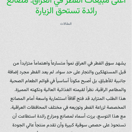
أعلى مبيعات الفطر في العراق: مصانع
رائدة تستحق الزيارة
المقالات
يشهد سوق الفطر في العراق نمواً متسارعاً واهتماماً متزايداً من
قبل المستهلكين والتجار على حد سواء. لم يعد الفطر مجرد إضافة
جانبية للأطباق، بل أصبح مكوناً أساسياً في قوائم الطعام الصحية
والمطاعم الراقية، نظراً لقيمته الغذائية العالية ونكهته المميزة.
هذا الطلب المتزايد قد فتح آفاقاً استثمارية واسعة أمام المصانع
المخصصة لزراعة الفطر وتوزيعه في مختلف المحافظات العراقية.
مع هذا التوسع، برزت أسماء لمصانع ومزارع رائدة استطاعت أن
تستحوذ على حصص سوقية كبيرة وأن تقدم منتجاً عالي الجودة